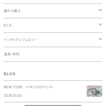
1953年
コインペンダント
ペンダント
国から選ぶ
1954年
1953年
コインバングル
リング
アメリカ
KC.S
1955年
1954年
1953年
コインガーディアンベル
バングル
イギリス
財布
インディアンジュエリー
1956年
1955年
1954年
ラウンドファスナー
コインの迷子札
ピアス
デンマーク
小銭入れ
ペンダント
道具・材料
1957年
1956年
1955年
ライダースロングウォレット
日本
キーケース
ピアス
BLOG
1958年
1957年
1956年
ベーシックロングウォレット
キーリング
NEW ITEM！ -イギリス20ペンス-
1959年
1958年
1957年
ミドルウォレット
2026/5/24
名刺入れ
1960年
1959年