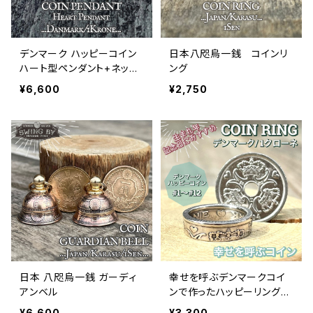
デンマーク ハッピーコイン
日本八咫烏一銭 コインリ
ハート型ペンダント+ネック
ング
レス
¥6,600
¥2,750
日本 八咫烏一銭 ガーディ
幸せを呼ぶデンマークコイ
アンベル
ンで作ったハッピーリング
1クローネ
¥6,600
¥3,300