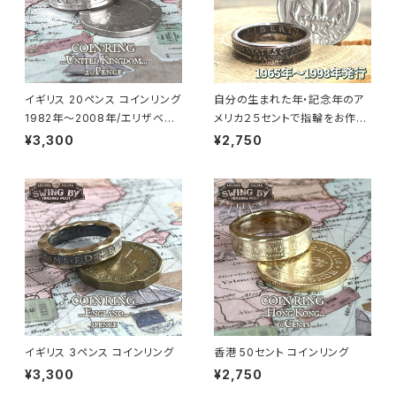
イギリス 20ペンス コインリング
自分の生まれた年・記念年のア
1982年～2008年/エリザベス
メリカ２５セントで指輪をお作り
面（リング幅4.7mm）
します
¥3,300
¥2,750
イギリス 3ペンス コインリング
香港 50セント コインリング
¥3,300
¥2,750