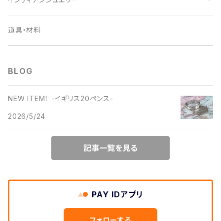
1956年
1955年
1954年
ラウンドファスナー
コインの迷子札
ピアス
デンマーク
小銭入れ
ペンダント
道具・材料
1957年
1956年
1955年
ライダースロングウォレット
日本
キーケース
ピアス
BLOG
1958年
1957年
1956年
ベーシックロングウォレット
キーリング
NEW ITEM！ -イギリス20ペンス-
1959年
1958年
1957年
ミドルウォレット
2026/5/24
名刺入れ
1960年
1959年
1958年
ショートウォレット
記事一覧を見る
カードケース
1961年
1960年
1959年
簡易財布
パスケース
1962年
1961年
PAY IDアプリ
1960年
携帯ケース
1963年
フォローする
1962年