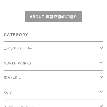
ABOUT 直営店舗のご紹介
CATEGORY
コインアクセサリー
コインリング
NORTH WORKS
1953年
コインペンダント
ペンダント
国から選ぶ
1954年
1953年
コインバングル
リング
アメリカ
KC.S
1955年
1954年
1953年
コインガーディアンベル
バングル
イギリス
財布
インディアンジュエリー