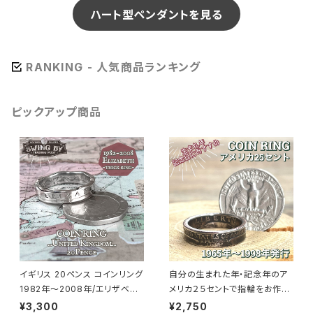
ハート型ペンダントを見る
RANKING - 人気商品ランキング
ピックアップ商品
イギリス 20ペンス コインリング
自分の生まれた年・記念年のア
1982年～2008年/エリザベス
メリカ２５セントで指輪をお作り
面（リング幅4.7mm）
します
¥3,300
¥2,750