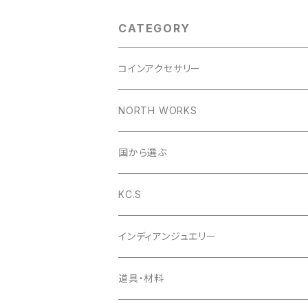
CATEGORY
コインアクセサリー
コインリング
NORTH WORKS
1953年
コインペンダント
ペンダント
国から選ぶ
1954年
1953年
コインバングル
リング
アメリカ
KC.S
1955年
1954年
1953年
コインガーディアンベル
バングル
イギリス
財布
インディアンジュエリー
1956年
1955年
1954年
ラウンドファスナー
コインの迷子札
ピアス
デンマーク
小銭入れ
ペンダント
道具・材料
1957年