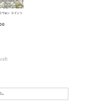
10ウォン コインリ
00
レット
た。