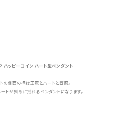
ク ハッピーコイン ハート型ペンダント
ントの側面の柄は王冠とハートと西暦。
ハートが斜めに揺れるペンダントになります。