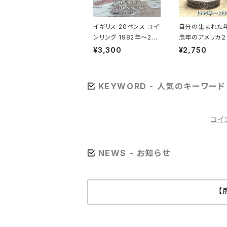
イギリス 20ペンス コイ
自分の生まれた
ンリング 1982年～200
念年のアメリカ２
8年/エリザベス面（リン
トで指輪をお作り
¥3,300
¥2,750
グ幅4.7mm）
KEYWORD - 人気のキーワード
コイ
NEWS - お知らせ
【