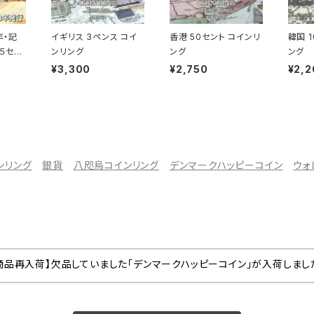
年・記
イギリス 3ペンス コイ
香港 50セント コインリ
韓国 
５セン
ンリング
ング
ング
します
¥3,300
¥2,750
¥2,2
ンリング
銀貨
八咫烏コインリング
デンマークハッピーコイン
ウォ
商品再入荷】欠品していました「デンマークハッピーコイン」が入荷しまし