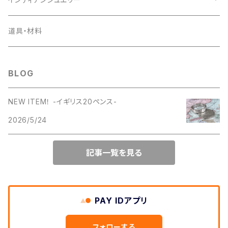
1956年
1955年
1954年
ラウンドファスナー
コインの迷子札
ピアス
デンマーク
小銭入れ
ペンダント
道具・材料
1957年
1956年
1955年
ライダースロングウォレット
日本
キーケース
ピアス
BLOG
1958年
1957年
1956年
ベーシックロングウォレット
キーリング
NEW ITEM！ -イギリス20ペンス-
1959年
1958年
1957年
ミドルウォレット
2026/5/24
名刺入れ
1960年
1959年
1958年
ショートウォレット
記事一覧を見る
カードケース
1961年
1960年
1959年
簡易財布
パスケース
1962年
1961年
PAY IDアプリ
1960年
携帯ケース
1963年
フォローする
1962年