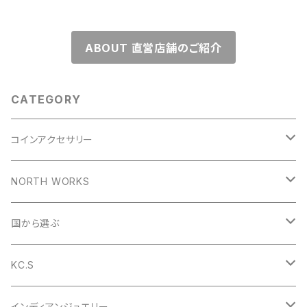
ABOUT 直営店舗のご紹介
CATEGORY
コインアクセサリー
コインリング
NORTH WORKS
1953年
コインペンダント
ペンダント
国から選ぶ
1954年
1953年
コインバングル
リング
アメリカ
KC.S
1955年
1954年
1953年
コインガーディアンベル
バングル
イギリス
財布
インディアンジュエリー