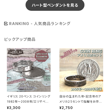
ハート型ペンダントを見る
RANKING - 人気商品ランキング
ピックアップ商品
イギリス 20ペンス コインリング
自分の生まれた年・記念年のア
1982年～2008年/エリザベス
メリカ２５セントで指輪をお作り
面（リング幅4.7mm）
します
¥3,300
¥2,750