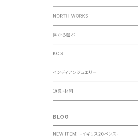
コインリング
NORTH WORKS
1953年
コインペンダント
ペンダント
国から選ぶ
1954年
1953年
コインバングル
リング
アメリカ
KC.S
1955年
1954年
1953年
コインガーディアンベル
バングル
イギリス
財布
インディアンジュエリー
1956年
1955年
1954年
ラウンドファスナー
コインの迷子札
ピアス
デンマーク
小銭入れ
ペンダント
道具・材料
1957年
1956年
1955年
ライダースロングウォレット
日本
キーケース
ピアス
BLOG
1958年
1957年
1956年
ベーシックロングウォレット
キーリング
NEW ITEM！ -イギリス20ペンス-