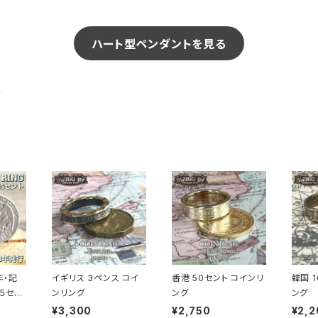
ハート型ペンダントを見る
グ
年・記
イギリス 3ペンス コイ
香港 50セント コインリ
韓国 
５セン
ンリング
ング
ング
します
¥3,300
¥2,750
¥2,2