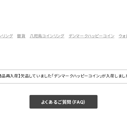
ンリング
銀貨
八咫烏コインリング
デンマークハッピーコイン
ウォ
商品再入荷】欠品していました「デンマークハッピーコイン」が入荷しまし
よくあるご質問（FAQ）