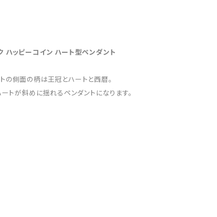
ク ハッピーコイン ハート型ペンダント
ントの側面の柄は王冠とハートと西暦。
ハートが斜めに揺れるペンダントになります。