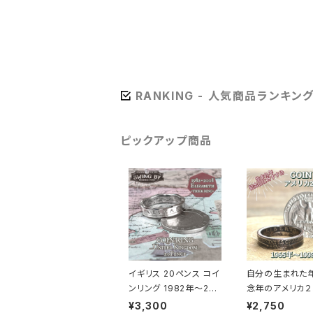
RANKING - 人気商品ランキン
ピックアップ商品
イギリス 20ペンス コイ
自分の生まれた
ンリング 1982年～200
念年のアメリカ２
8年/エリザベス面（リン
トで指輪をお作り
¥3,300
¥2,750