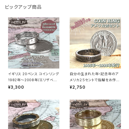
ピックアップ商品
イギリス 20ペンス コインリング
自分の生まれた年・記念年のア
1982年～2008年/エリザベス
メリカ２５セントで指輪をお作り
面（リング幅4.7mm）
します
¥3,300
¥2,750