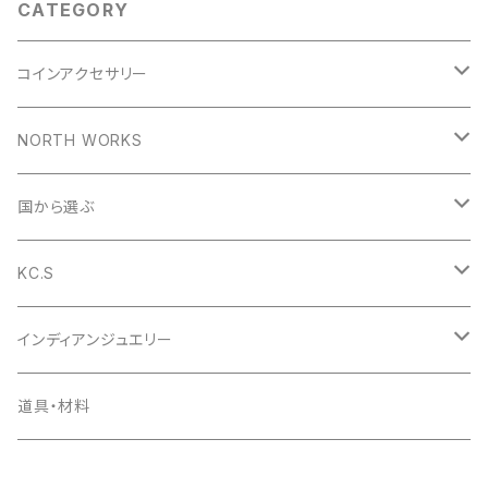
CATEGORY
コインアクセサリー
コインリング
NORTH WORKS
1953年
コインペンダント
ペンダント
国から選ぶ
1954年
1953年
コインバングル
リング
アメリカ
KC.S
1955年
1954年
1953年
コインガーディアンベル
バングル
イギリス
財布
インディアンジュエリー
1956年
1955年
1954年
ラウンドファスナー
コインの迷子札
ピアス
デンマーク
小銭入れ
ペンダント
道具・材料
1957年
1956年
1955年
ライダースロングウォレット
日本
キーケース
ピアス