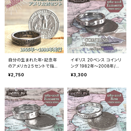
自分の生まれた年・記念年
イギリス 20ペンス コインリ
のアメリカ２５セントで指輪
ング 1982年〜2008年/エ
をお作りします
リザベス面（リング幅3〜3.2
¥2,750
¥3,300
mm）