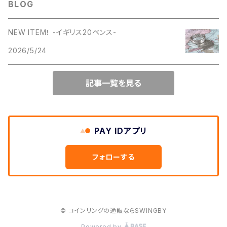
BLOG
1958年
1957年
1956年
ベーシックロングウォレット
キーリング
NEW ITEM！ -イギリス20ペンス-
1959年
1958年
1957年
ミドルウォレット
2026/5/24
名刺入れ
1960年
1959年
1958年
ショートウォレット
記事一覧を見る
カードケース
1961年
1960年
1959年
簡易財布
パスケース
1962年
1961年
PAY IDアプリ
1960年
携帯ケース
1963年
フォローする
1962年
1961年
革ブレス
1964年
1963年
1962年
カバン
© コインリングの通販ならSWINGBY
1965年
1964年
1963年
Powered by