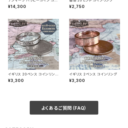
デンマーク ハッピーコイン コイ
香港 20セント コインリング
ンバングル
¥14,300
¥2,750
イギリス 20ペンス コインリング
イギリス 2ペンス コインリング
2008年〜2022年/エリザベス
¥3,300
¥3,300
面（リング幅3〜3.2mm）
よくあるご質問（FAQ）