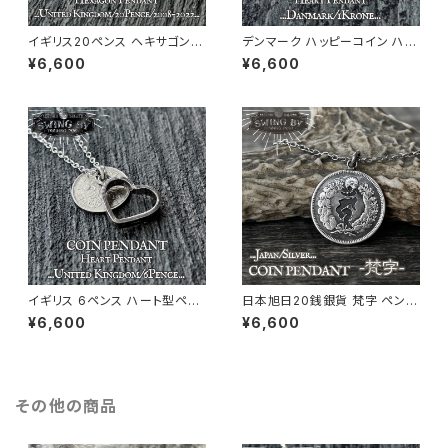
イギリス20ペンス ヘキサゴンペ
デンマーク ハッピーコイン ハー
ンダント+ネックレス 2008年〜
ト型ペンダント+ネックレス
¥6,600
¥6,600
2022年 国章柄
イギリス 6ペンス ハート型ペン
日本旭日20銭銀貨 梵字 ペンダ
ダント+ネックレス
ント
¥6,600
¥6,600
その他の商品