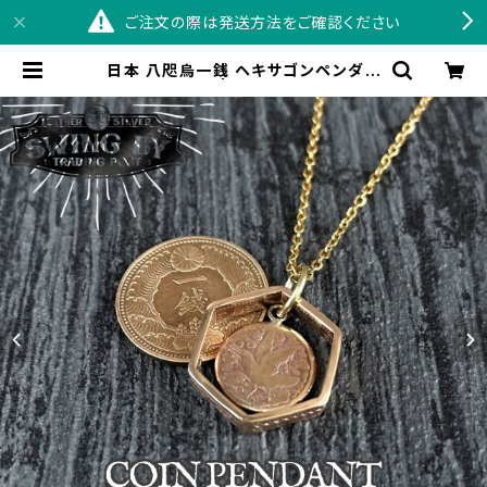
ご注文の際は発送方法をご確認ください
日本 八咫烏一銭 ヘキサゴンペンダン
ト+ネックレス | コインリングの通販
ならSWINGBY