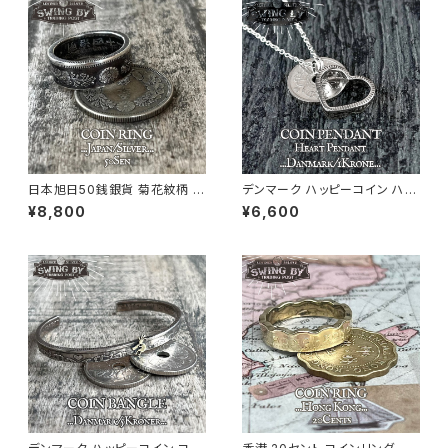
日本旭日50銭銀貨 菊花紋柄 コ
デンマーク ハッピーコイン ハー
インリング
ト型ペンダント+ネックレス
¥8,800
¥6,600