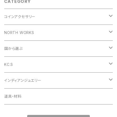
CATEGORY
コインアクセサリー
コインリング
NORTH WORKS
1953年
コインペンダント
ペンダント
国から選ぶ
1954年
1953年
コインバングル
リング
アメリカ
KC.S
1955年
1954年
1953年
コインガーディアンベル
バングル
イギリス
財布
インディアンジュエリー
1956年
1955年
1954年
ラウンドファスナー
コインの迷子札
ピアス
デンマーク
小銭入れ
ペンダント
道具・材料
1957年
1956年
1955年
ライダースロングウォレット
日本
キーケース
ピアス