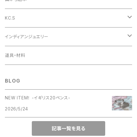
1954年
1953年
コインバングル
リング
アメリカ
KC.S
1955年
1954年
1953年
コインガーディアンベル
バングル
イギリス
財布
インディアンジュエリー
1956年
1955年
1954年
ラウンドファスナー
コインの迷子札
ピアス
デンマーク
小銭入れ
ペンダント
道具・材料
1957年
1956年
1955年
ライダースロングウォレット
日本
キーケース
ピアス
BLOG
1958年
1957年
1956年
ベーシックロングウォレット
キーリング
NEW ITEM！ -イギリス20ペンス-
1959年
1958年
1957年
ミドルウォレット
2026/5/24
名刺入れ
1960年
1959年
1958年
ショートウォレット
記事一覧を見る
カードケース