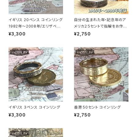
イギリス 20ペンス コインリング
自分の生まれた年・記念年のア
1982年～2008年/エリザベス
メリカ２５セントで指輪をお作り
面（リング幅4.7mm）
します
¥3,300
¥2,750
イギリス 3ペンス コインリング
香港 50セント コインリング
¥3,300
¥2,750