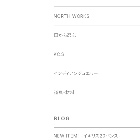
コインリング
NORTH WORKS
1953年
コインペンダント
ペンダント
国から選ぶ
1954年
1953年
コインバングル
リング
アメリカ
KC.S
1955年
1954年
1953年
コインガーディアンベル
バングル
イギリス
財布
インディアンジュエリー
1956年
1955年
1954年
ラウンドファスナー
コインの迷子札
ピアス
デンマーク
小銭入れ
ペンダント
道具・材料
1957年
1956年
1955年
ライダースロングウォレット
日本
キーケース
ピアス
BLOG
1958年
1957年
1956年
ベーシックロングウォレット
キーリング
NEW ITEM！ -イギリス20ペンス-