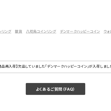
ンリング
銀貨
八咫烏コインリング
デンマークハッピーコイン
ウォ
商品再入荷】欠品していました「デンマークハッピーコイン」が入荷しまし
よくあるご質問（FAQ）