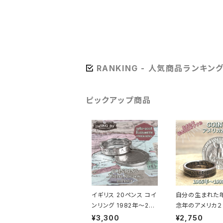
RANKING - 人気商品ランキン
ピックアップ商品
イギリス 20ペンス コイ
自分の生まれた
ンリング 1982年～200
念年のアメリカ２
8年/エリザベス面（リン
トで指輪をお作り
¥3,300
¥2,750