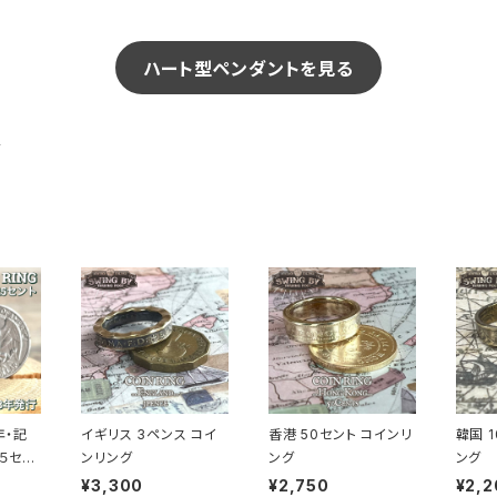
ハート型ペンダントを見る
グ
年・記
イギリス 3ペンス コイ
香港 50セント コインリ
韓国 
５セン
ンリング
ング
ング
します
¥3,300
¥2,750
¥2,2