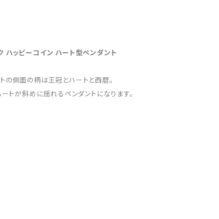
ク ハッピーコイン ハート型ペンダント
ントの側面の柄は王冠とハートと西暦。
ハートが斜めに揺れるペンダントになります。