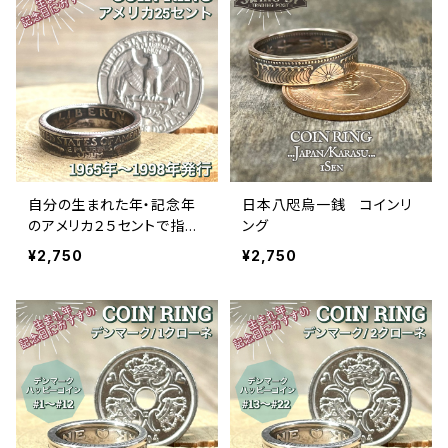
自分の生まれた年・記念年
日本八咫烏一銭 コインリ
のアメリカ２５セントで指輪
ング
をお作りします
¥2,750
¥2,750