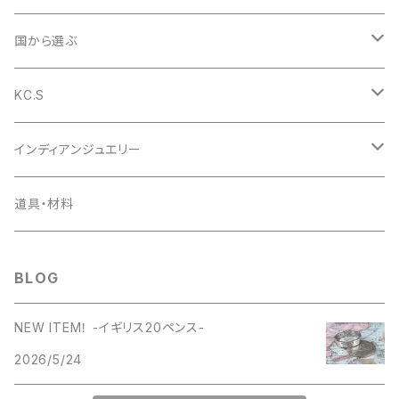
1953年
コインペンダント
ペンダント
国から選ぶ
1954年
1953年
コインバングル
リング
アメリカ
KC.S
1955年
1954年
1953年
コインガーディアンベル
バングル
イギリス
財布
インディアンジュエリー
1956年
1955年
1954年
ラウンドファスナー
コインの迷子札
ピアス
デンマーク
小銭入れ
ペンダント
道具・材料
1957年
1956年
1955年
ライダースロングウォレット
日本
キーケース
ピアス
BLOG
1958年
1957年
1956年
ベーシックロングウォレット
キーリング
NEW ITEM！ -イギリス20ペンス-
1959年
1958年
1957年
ミドルウォレット
2026/5/24
名刺入れ
1960年
1959年