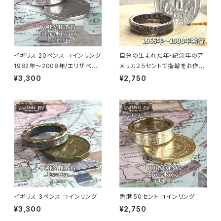
イギリス 20ペンス コインリング
自分の生まれた年・記念年のア
1982年～2008年/エリザベス
メリカ２５セントで指輪をお作り
面（リング幅4.7mm）
します
¥3,300
¥2,750
イギリス 3ペンス コインリング
香港 50セント コインリング
¥3,300
¥2,750