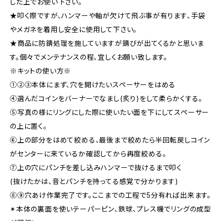
した上でお使い下さい。
★叩く際ですが、ハンマーや軸が欠けて飛ぶ事が有ります、手袋
やメガネを着用し安全に使用して下さい。
★商品に防錆処理を施していますが錆びが出てくるかと思いま
す。個々でメンテナンスの程、宜しくお願い致します。
※キットの使い方※
①②③本体にまず、穴を開けたいスペーサーをはめる
④選んだコインをバーナーでなまし(炙り)をして柔らかくする。
⑤写真の様にリングにした際に使いたい面を下にしてスペーサー
の上に置く。
⑥上の部分をはめて絞める、最後まで絞めたら半回転戻しコイン
がセンターに来ているか確認してから再度絞める。
⑦上の穴にパンチを差し込みハンマーで抜けるまで叩く
(抜けたかは、音とパンチを持ってる感覚で分かります)
⑧⑨穴あけ作業完了です。ここまでの工程で5分有れば出来ます。
✴︎本体の裏面を使いテーパーピン、鉄球、プレス機でリングの成型