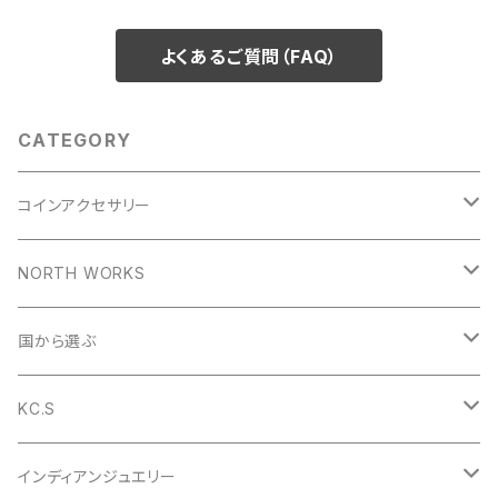
よくあるご質問（FAQ）
CATEGORY
コインアクセサリー
コインリング
NORTH WORKS
1953年
コインペンダント
ペンダント
国から選ぶ
1954年
1953年
コインバングル
リング
アメリカ
KC.S
1955年
1954年
1953年
コインガーディアンベル
バングル
イギリス
財布
インディアンジュエリー