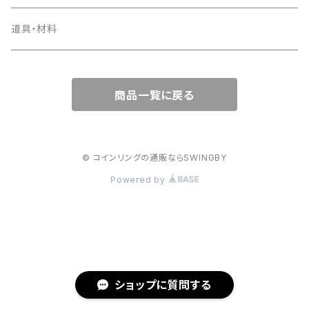
1956年
1955年
1954年
ラウンドファスナー
コインの迷子札
ピアス
デンマーク
小銭入れ
ペンダント
道具・材料
1957年
1956年
1955年
ライダースロングウォレット
日本
キーケース
ピアス
商品一覧に戻る
1958年
1957年
1956年
ベーシックロングウォレット
キーリング
1959年
1958年
1957年
ミドルウォレット
名刺入れ
© コインリングの通販ならSWINGBY
1960年
1959年
Powered by
1958年
ショートウォレット
カードケース
1961年
1960年
1959年
簡易財布
パスケース
1962年
1961年
1960年
携帯ケース
ショップに質問する
1963年
1962年
1961年