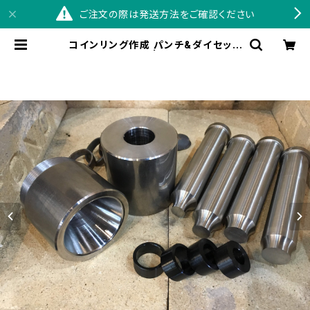
ご注文の際は発送方法をご確認ください
コインリング作成 パンチ&ダイセット
テーパーメス付き | コインリングの通
販ならSWINGBY